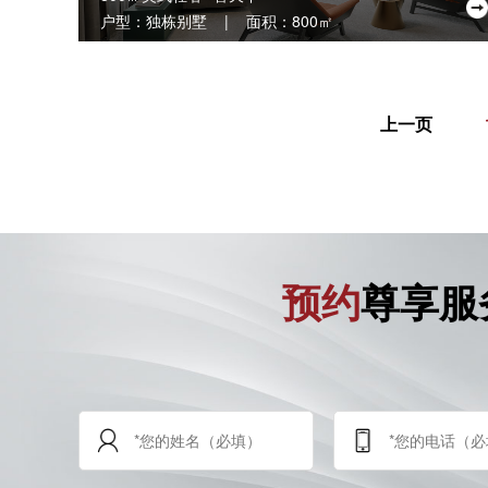
户型：独栋别墅 | 面积：800㎡
上一页
预约
尊享服