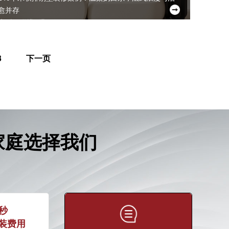
愈并存
户型：联排别墅 | 面积：240㎡
3
下一页
家庭选择我们
0秒
装费用