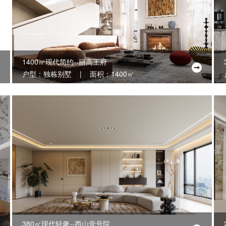
1400㎡现代简约--丽高王府
户型：独栋别墅 | 面积：1400㎡
380㎡现代轻奢--西山壹号院