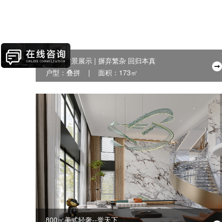
174㎡实景展示 | 摒弃繁杂 回归本真
户型：叠拼 | 面积：173㎡
800㎡美式轻奢--誉天下