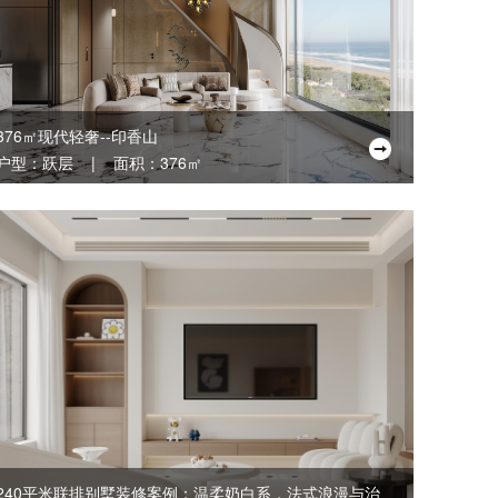
376㎡现代轻奢--印香山
户型：跃层 | 面积：376㎡
240平米联排别墅装修案例：温柔奶白系，法式浪漫与治