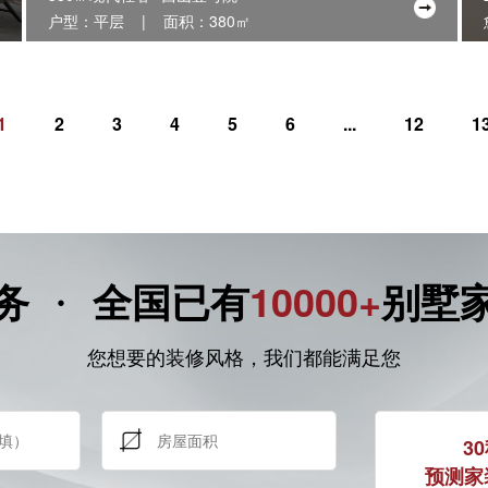
户型：平层 | 面积：380㎡
1
2
3
4
5
6
...
12
1
·
务
全国已有
10000+
别墅
您想要的装修风格，我们都能满足您
3
预测家