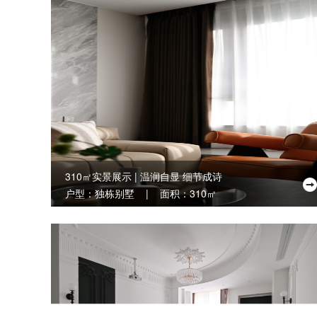
310㎡实景展示 | 温润自显 细节成诗
户型：独栋别墅 | 面积：310㎡