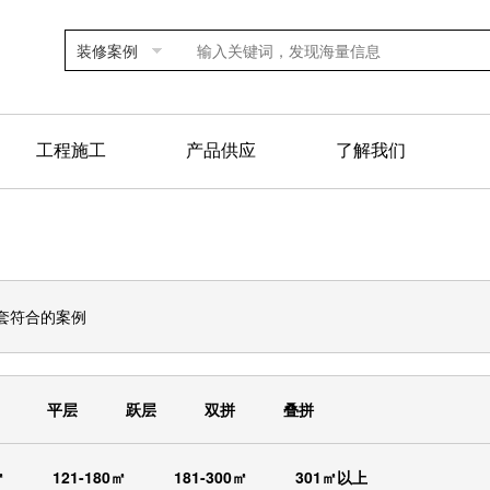
装修案例
工程施工
产品供应
了解我们
套符合的案例
平层
跃层
双拼
叠拼
㎡
121-180㎡
181-300㎡
301㎡以上