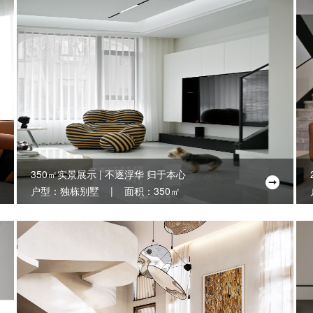
350㎡实景展示 | 不逐浮华 归于本心
户型：独栋别墅 | 面积：350㎡