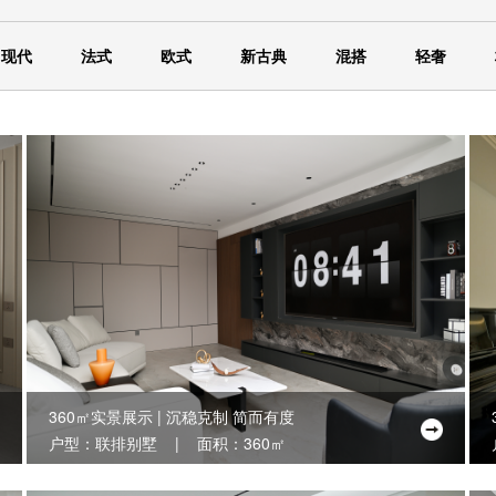
现代
法式
欧式
新古典
混搭
轻奢
360㎡实景展示 | 沉稳克制 简而有度
户型：联排别墅 | 面积：360㎡