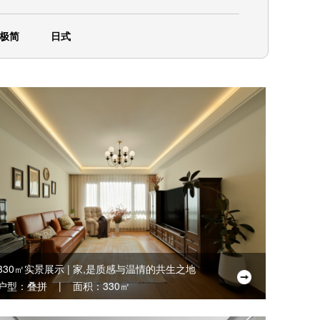
极简
日式
330㎡实景展示 | 家,是质感与温情的共生之地
户型：叠拼 | 面积：330㎡