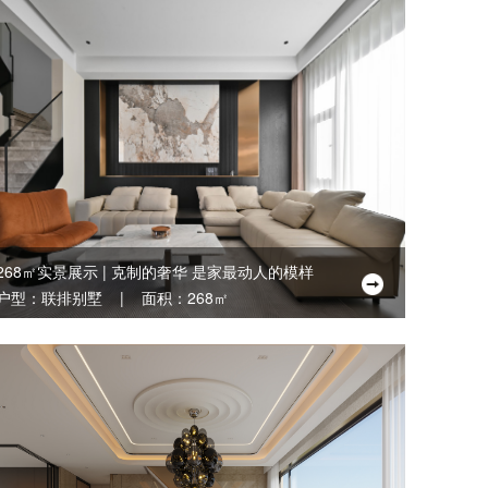
268㎡实景展示 | 克制的奢华 是家最动人的模样
户型：联排别墅 | 面积：268㎡