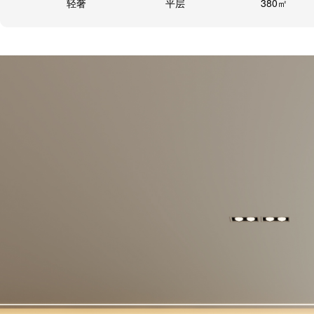
轻奢
平层
380㎡