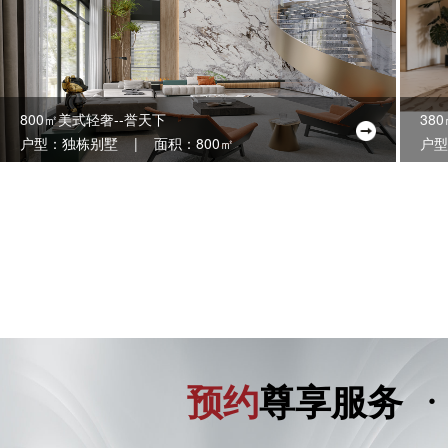
800㎡美式轻奢--誉天下
38
户型：独栋别墅 | 面积：800㎡
户型
·
预约
尊享服务