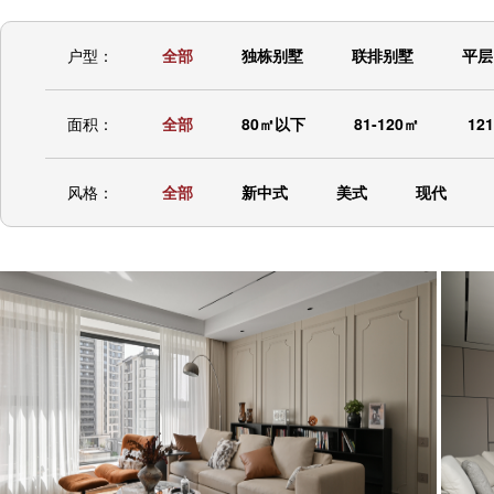
户型：
全部
独栋别墅
联排别墅
平层
面积：
全部
80㎡以下
81-120㎡
12
风格：
全部
新中式
美式
现代