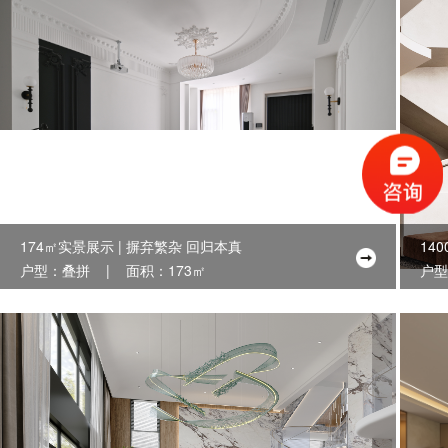
174㎡实景展示 | 摒弃繁杂 回归本真
14
户型：叠拼 | 面积：173㎡
户型