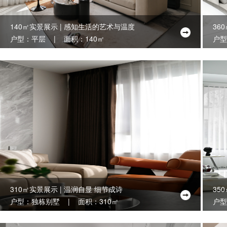
140㎡实景展示 | 感知生活的艺术与温度
36
户型：平层 | 面积：140㎡
户型
310㎡实景展示 | 温润自显 细节成诗
35
户型：独栋别墅 | 面积：310㎡
户型