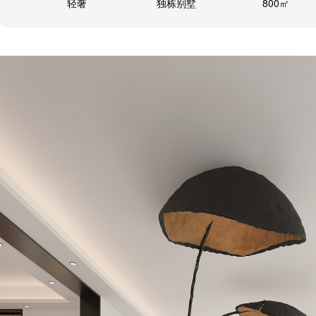
轻奢
独栋别墅
800㎡