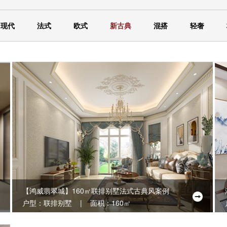
现代
法式
欧式
新古典
混搭
轻奢
【鸿威翡翠城】160㎡联排别墅法式古典风案例
户型：联排别墅 | 面积：160㎡