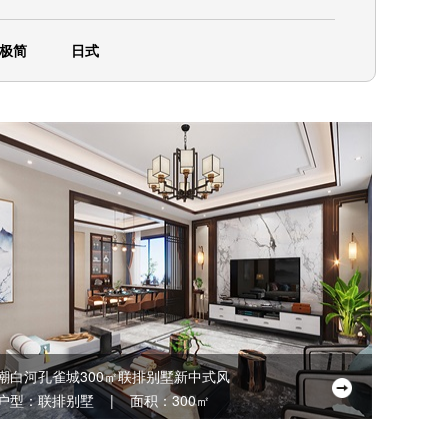
极简
日式
潮白河孔雀城300㎡联排别墅新中式风
户型：联排别墅 | 面积：300㎡