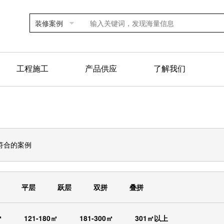
装修案例
工程施工
产品供应
了解我们
符合的案例
平层
跃层
双拼
叠拼
㎡
121-180㎡
181-300㎡
301㎡以上