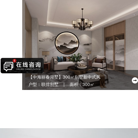
【中海丽春湖墅】300㎡别墅新中式风
户型：联排别墅 | 面积：300㎡