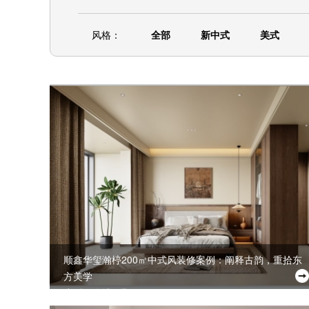
风格：
全部
新中式
美式
顺鑫华玺瀚楟200㎡中式风装修案例：阐释古韵，重拾东
方美学
户型：联排别墅 | 面积：200㎡